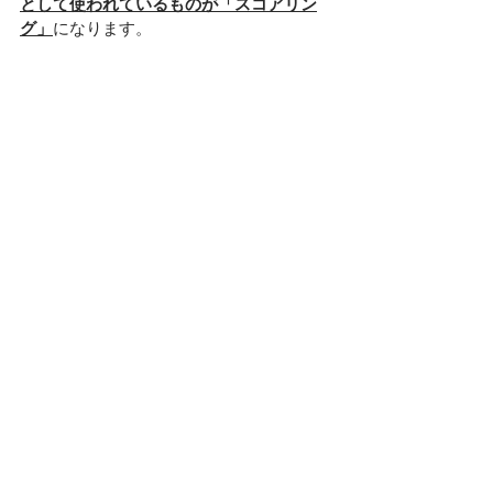
として使われているものが「スコアリン
グ」
になります。
各銀行独自の方法を持っていてその手法
自体は非公開であるが、このスコアリン
グにより格付けが決まってくるのです。
「スコアリング」はどうやるの？
スコアリングはいくつかの側面から総合
的な返済能力を点数化していくようなこ
と
です。
これは過去3年の数字を使用し銀行システ
ムに入力してはじき出しています。獲得
点数次第で銀行の対応も大きく変わるこ
とさえあり、その意味ではわかりやすい
方法です。