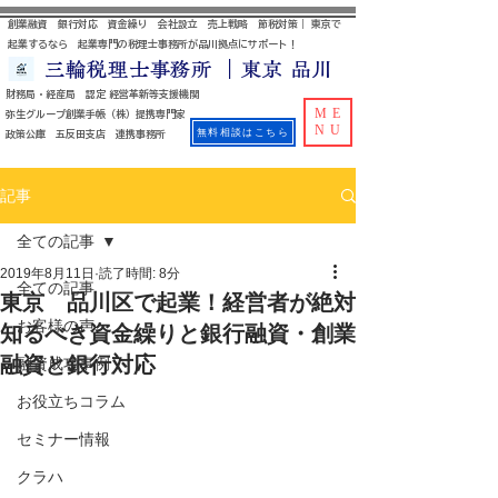
創業融資 銀行対応 資金繰り 会社設立 売上戦略 節税対策｜ 東京で
起業するなら 起業専門の税理士事務所が品川拠点にサポート！
三輪税理士事務所 ｜東京 品川
財務局・経産局 認定 経営革新等支援機関
ME
​ 弥生グループ創業手帳（株）提携専門家
NU
無料相談はこちら
政策公庫 五反田支店 連携事務所
記事
全ての記事
2019年8月11日
読了時間: 8分
全ての記事
東京 品川区で起業！経営者が絶対
お客様の声
知るべき資金繰りと銀行融資・創業
融資と銀行対応
融資成功事例
お役立ちコラム
セミナー情報
クラハ