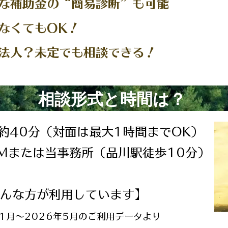
な補助金の“簡易診断”も可能
いなくてもOK！
法人？未定でも相談できる！
相談形式と時間は？
約40分（対面は最大1時間までOK）
OMまたは当事務所（品川駅徒歩10分）
んな方が利用しています】
年1月～2026年5月のご利用データより