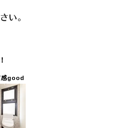
さい。
！
感good