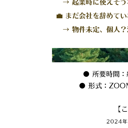
→ 起業時に使えそう
💼 まだ会社を辞めて
→ 物件未定、個人？
● 所要時間：
● 形式：ZO
【こ
2024