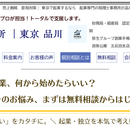
 売上戦略 節税対策｜ 東京で起業するなら 起業専門の税理士事務所が品
プロが担当！トータルで支援します。
財務局・経産局 認定
 ｜東京 品川
関
​ 弥生グループ創業手
政策公庫 五反田支
料金案内
お客様の声
個別相談とは
無料相談
会
起業、何から始めたらいい？​
そのお悩み、まずは無料相談からは
い」をカタチに。＼ 起業・独立を本気で考え