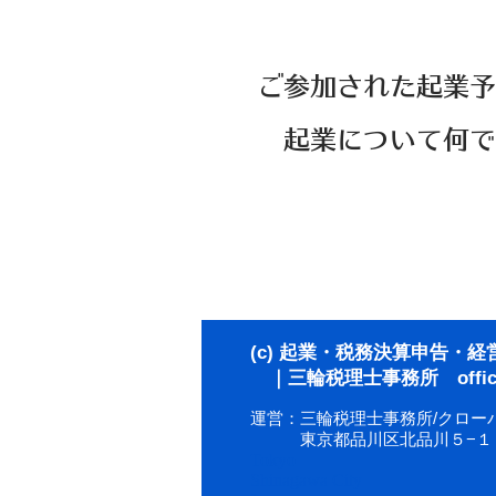
ご参加された起業予
起業について何で
(c) 起業・税務決算申告・
｜三輪税理士事務所 offici
運営：三輪税理士事務所/クロー
東京都品川区北品川５−１
Tokyo
Shinagawa City