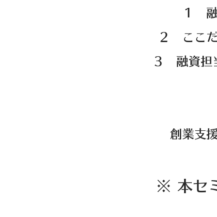
１ 
２ ここ
３ 融資担
創業支
※ 本セ