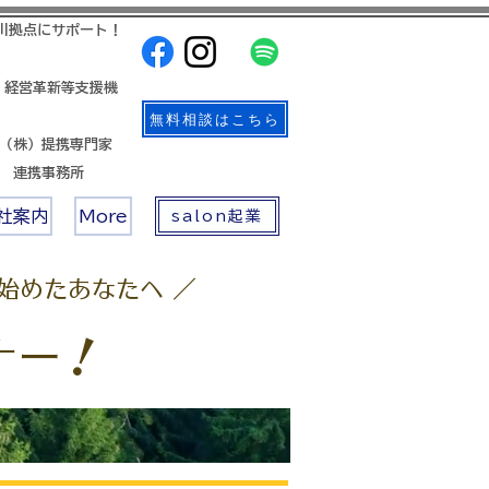
川拠点にサポート！
 経営革新等支援機
無料相談はこちら
帳（株）提携専門家
店 連携事務所
社案内
More
salon起業
始めたあなたへ ／
ナー！