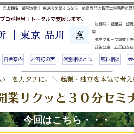
 売上戦略 節税対策｜ 東京で起業するなら 起業専門の税理士事務所が品
プロが担当！トータルで支援します。
財務局・経産局 認定
 ｜東京 品川
関
​ 弥生グループ創業手
政策公庫 五反田支
料金案内
お客様の声
個別相談とは
無料相談
会
い」をカタチに。＼ 起業・独立を本気で考え
開業サクッと３０分セミ
今回はこちら・・・