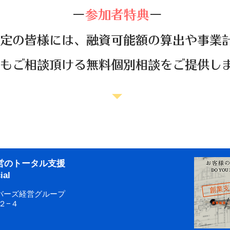
ー
参加者特典
ー
定の皆様には、融資可能額の算出や事業
もご相談頂ける無料個別相談をご提供し
経営のトータル支援
al
バーズ経営グループ
２−４