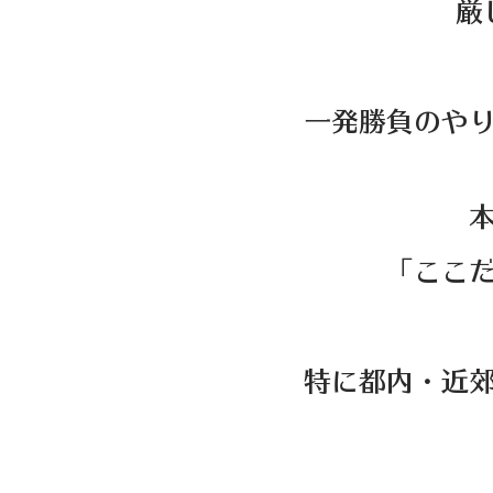
厳
一発勝負のや
「ここ
特に都内・近