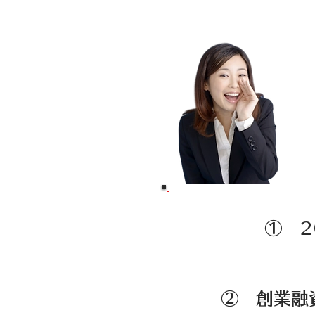
① 2
制度
② 創業融