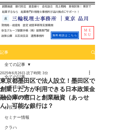
創業融資 銀行対応 資金繰り 会社設立 売上戦略 節税対策｜ 東京で
起業するなら 起業専門の税理士事務所が品川拠点にサポート！
三輪税理士事務所 ｜東京 品川
財務局・経産局 認定 経営革新等支援機関
ME
​ 弥生グループ創業手帳（株）提携専門家
NU
無料相談はこちら
政策公庫 五反田支店 連携事務所
記事
全ての記事
2025年6月26日
読了時間: 3分
全ての記事
東京都墨田区で法人設立！墨田区で
お客様の声
創業した方が利用できる日本政策金
融公庫の窓口と創業融資（あっせ
融資成功事例
ん）可能な銀行は？
お役立ちコラム
セミナー情報
クラハ