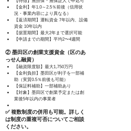
【特徴】無担保・無保証人で申込可
【金利】年1.0～2.5％前後（信用状
況・事業内容により異なる）
【返済期間】運転資金 7年以内、設備
資金 10年以内
【据置期間】最大2年まで選択可能
【申請までの期間】平均2〜4週間
② 墨田区の創業支援資金（区のあ
っせん融資）
【融資限度額】最大1,750万円
【金利負担】墨田区が利子を一部補
助（実質0.5％前後も可能）
【保証料補助】一部補助あり
【対象】墨田区で創業予定または創
業後5年以内の事業者
✅ 複数制度の併用も可能。詳しく
は制度の重複可否についてご相談
ください。