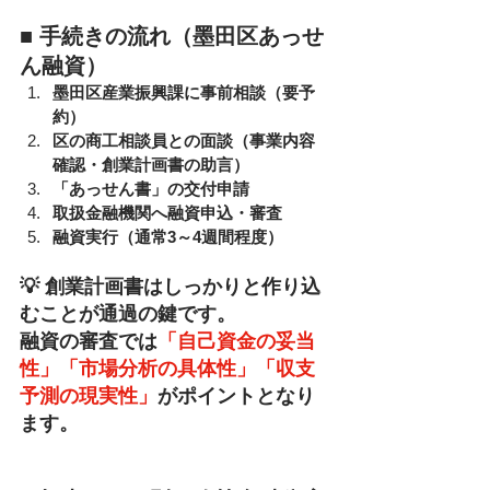
■ 手続きの流れ（墨田区あっせ
ん融資）
墨田区産業振興課に事前相談（要予
約）
区の商工相談員との面談（事業内容
確認・創業計画書の助言）
「あっせん書」の交付申請
取扱金融機関へ融資申込・審査
融資実行（通常3～4週間程度）
💡 創業計画書はしっかりと作り込
むことが通過の鍵です。
融資の審査では
「自己資金の妥当
性」「市場分析の具体性」「収支
予測の現実性」
がポイントとなり
ます。