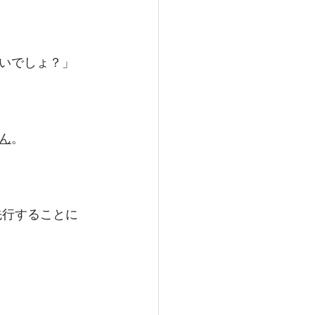
いでしょ？」
ん
。
先行することに