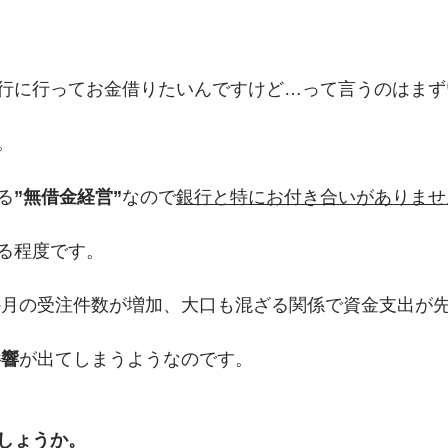
行に行ってお金借りたいんですけど…って言うのはまず
。
る
”無借金経営”
なので
銀行と特にお付き合いがありませ
る程度です。
か月の受注件数が増加、大口も混ざる関係で資金支出が
影響
が出てしまうようなのです。
しょうか。