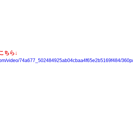
こちら↓
ic.com/video/74a677_502484925ab04cbaa4f65e2b5169f484/360p/