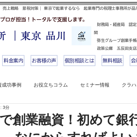
 売上戦略 節税対策｜ 東京で起業するなら 起業専門の税理士事務所が品
プロが担当！トータルで支援します。
財務局・経産局 認定
 ｜東京 品川
関
​ 弥生グループ創業手
政策公庫 五反田支
料金案内
お客様の声
個別相談とは
無料相談
会
資成功事例
お役立ちコラム
セミナー情報
クラハ
 3分
区で創業融資！初めて銀