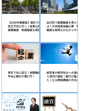
【2026年最新版】港区で法人
品川区で創業融資を受けるに
設立予定の方へ｜政策公庫の
は？日本政策金融公庫・制度
創業融資・制度融資を税理士
融資を税理士がわかりやすく
が解説
解説【2026年最新版】
東京で法人設立！創業融資を
経営者が絶対知るべき資金繰
申込む銀行の選び方！
り成功の秘訣！銀行が協力し
たくなる関係構築の方法と
は！