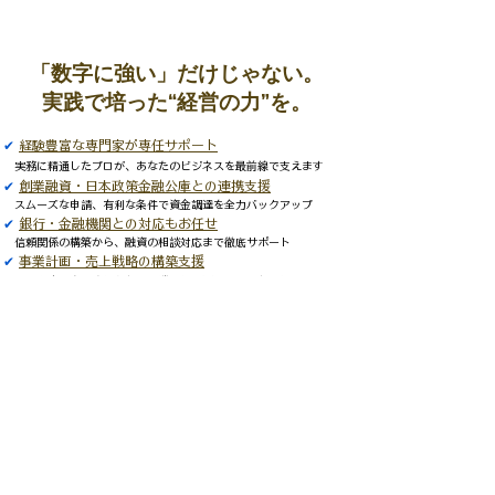
「数字に強い」だけじゃない。
実践で培った“経営の力”を。
✔
経験豊富な専門家が専任サポート
実務に精通したプロが、あなたのビジネスを最前線で支えます
✔
創業融資・日本政策金融公庫との連携支援
スムーズな申請、有利な条件で資金調達を全力バックアップ
✔
銀行・金融機関との対応もお任せ
信頼関係の構築から、融資の相談対応まで徹底サポート
✔
事業計画・売上戦略の構築支援
「数字」を読めるから、「勝てる計画」が立てられる
記帳や申告だけでなく、私たちは、
数字をもとに「どう動くか」を一緒に考える顧問です。