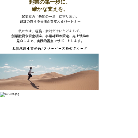
​起業の第一歩に、
確かな支えを。
起業家の
「最初の一歩」
に寄り添い、
経営
のあらゆる側面を支える
パートナー
私たちは、税務・会計だけにとどまらず、
創業融資や資金調達、事業計画の策定、売上戦略の
見直しまで、実践的視点でサポー
ト
します。
​三輪税理士事務所/クローバーズ経営グループ