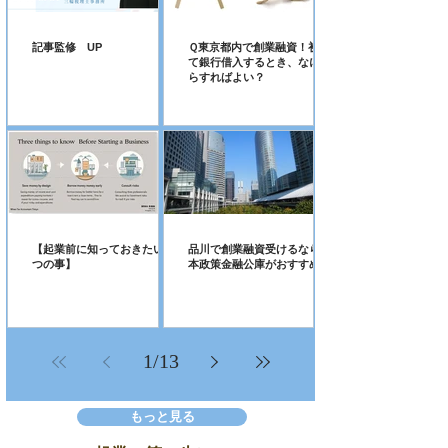
記事監修 UP
Ｑ東京都内で創業融資！初め
て銀行借入するとき、なにか
らすればよい？
【起業前に知っておきたい３
品川で創業融資受けるなら日
つの事】
本政策金融公庫がおすすめ！
1
/
13
もっと見る