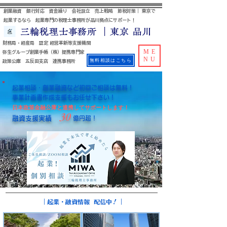
創業融資 銀行対応 資金繰り 会社設立 売上戦略 節税対策｜ 東京で
起業するなら 起業専門の税理士事務所が品川拠点にサポート！
三輪税理士事務所 ｜東京 品川
財務局・経産局 認定 経営革新等支援機関
ME
​ 弥生グループ創業手帳（株）提携専門家
NU
無料相談はこちら
政策公庫 五反田支店 連携事務所
起業相談・創業融資など初回ご相談は無料！
事業計画書作成支援もお任せ下さい
！
日本政策金融公庫と連携してサポートします！
3
0
融資支援実績
億円超！
｜起業・融資情報 配信中！｜