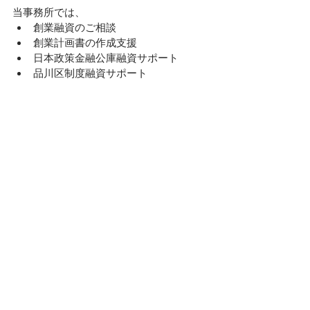
当事務所では、
創業融資のご相談
創業計画書の作成支援
日本政策金融公庫融資サポート
品川区制度融資サポート
創業後の税務顧問
までワンストップでサポートしておりま
す。
「創業融資を受けられるか不安」「創業
計画書の作り方が分からない」という方
は、お気軽にお問い合わせください。