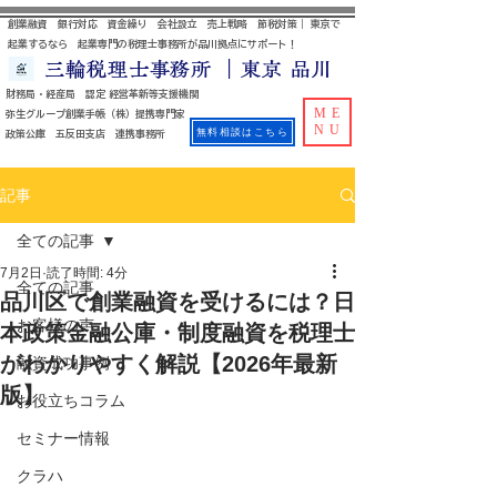
創業融資 銀行対応 資金繰り 会社設立 売上戦略 節税対策｜ 東京で
起業するなら 起業専門の税理士事務所が品川拠点にサポート！
三輪税理士事務所 ｜東京 品川
財務局・経産局 認定 経営革新等支援機関
ME
​ 弥生グループ創業手帳（株）提携専門家
NU
無料相談はこちら
政策公庫 五反田支店 連携事務所
記事
全ての記事
7月2日
読了時間: 4分
全ての記事
品川区で創業融資を受けるには？日
お客様の声
本政策金融公庫・制度融資を税理士
がわかりやすく解説【2026年最新
融資成功事例
版】
お役立ちコラム
セミナー情報
クラハ