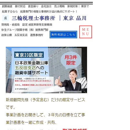
創業融資 銀行対応 資金繰り 会社設立 売上戦略 節税対策｜ 東京で
起業するなら 起業専門の税理士事務所が品川拠点にサポート！
三輪税理士事務所 ｜東京 品川
財務局・経産局 認定 経営革新等支援機関
ME
​ 弥生グループ創業手帳（株）提携専門家
NU
無料相談はこちら
政策公庫 五反田支店 連携事務所
新規顧問先様（予定含む）だけの限定サービス
です。
事業計画をお聞きして、３年先の目標を立て事
業計画書を一緒に作成・共有、