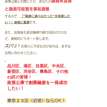
融資希望額
政策公庫との間に入り、あなたの
と融資可能額を事前調整
するので、
「”融資に通らなかった”を回避した
い！」皆様に最適
です。
また、起業後も追加融資や銀行対応の仕方な
ど、継続的にサポート致します。
ズバリ！
お借入に不安な点があれば、まずは
お問い合わせください。
品川区、港区、目黒区、中央区、
新宿区、渋谷区、豊島区、その他
23区の皆様！
政策公庫で創業融資を一発成功
したい！
東京２３区（近郊）ならOK！