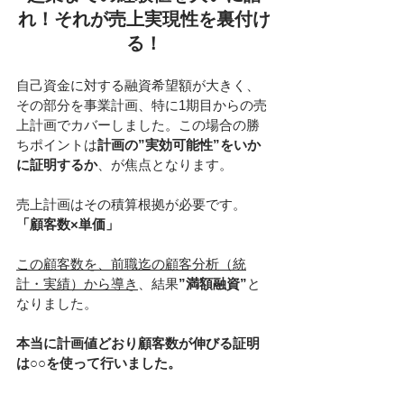
れ！それが売上実現性を裏付け
る！
自己資金に対する融資希望額が大きく、
その部分を事業計画、特に1期目からの売
上計画でカバーしました。この場合の勝
ちポイントは
計画の”実効可能性”をいか
に証明するか
、が焦点となります。
売上計画はその積算根拠が必要です。
「顧客数×単価」
この顧客数を、前職迄の顧客分析（統
計・実績）から導き
、結果
”満額融資”
と
なりました。
本当に計画値どおり顧客数が伸びる証明
は○○を使って行いました。