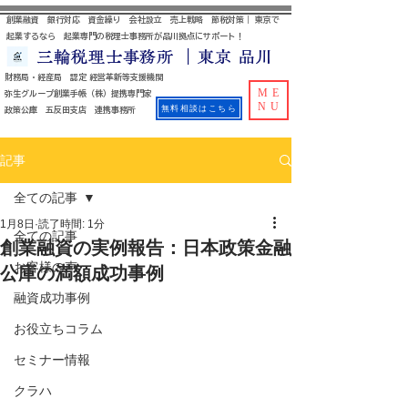
創業融資 銀行対応 資金繰り 会社設立 売上戦略 節税対策｜ 東京で
起業するなら 起業専門の税理士事務所が品川拠点にサポート！
三輪税理士事務所 ｜東京 品川
財務局・経産局 認定 経営革新等支援機関
ME
​ 弥生グループ創業手帳（株）提携専門家
NU
無料相談はこちら
政策公庫 五反田支店 連携事務所
記事
全ての記事
1月8日
読了時間: 1分
全ての記事
創業融資の実例報告：日本政策金融
お客様の声
公庫の満額成功事例
融資成功事例
お役立ちコラム
セミナー情報
クラハ