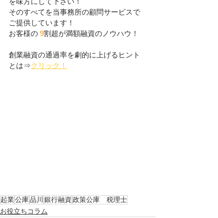
を味方にして下さい！
そのすべてを当事務所の顧問サービスで
ご提供しています！
お客様の 
9
割超が満額融資のノウハウ！
創業融資の通過率を劇的に上げるヒント
とは⇒
クリック！
起業
公庫
品川
銀行融資
政策公庫 税理士
お役立ちコラム