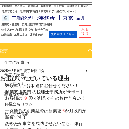
創業融資 銀行対応 資金繰り 会社設立 売上戦略 節税対策｜ 東京で
起業するなら 起業専門の税理士事務所が品川拠点にサポート！
三輪税理士事務所 ｜東京 品川
財務局・経産局 認定 経営革新等支援機関
ME
​ 弥生グループ創業手帳（株）提携専門家
NU
無料相談はこちら
政策公庫 五反田支店 連携事務所
記事
全ての記事
2025年5月9日
読了時間: 1分
全ての記事
お選びいただいている理由
お客様の声
東京エリアは私達にお任せください！
起業支援専門 の税理士事務所がサポート
融資成功事例
お客様の 
９
割が創業からのお付き合い！
お役立ちコラム
一発勝負の創業融資は起業後 
6
か月以内が
セミナー情報
勝負です！
あなたが事業を成功させたいなら、銀行
クラハ