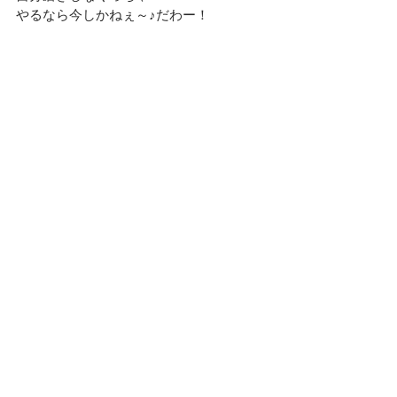
やるなら今しかねぇ～♪だわー！
――――――――――――――――――
―――――――――――――
＜今日のおさらい＞
１． 日本政策金融公庫とは「口座を作れ
ない融資専門の政府系金融機関」と考え
る！