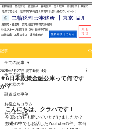
創業融資 銀行対応 資金繰り 会社設立 売上戦略 節税対策｜ 東京で
起業するなら 起業専門の税理士事務所が品川拠点にサポート！
三輪税理士事務所 ｜東京 品川
財務局・経産局 認定 経営革新等支援機関
ME
​ 弥生グループ創業手帳（株）提携専門家
NU
無料相談はこちら
政策公庫 五反田支店 連携事務所
記事
全ての記事
2025年5月27日
読了時間: 4分
全ての記事
＃6日本政策金融公庫って何です
お客様の声
か？
融資成功事例
お役立ちコラム
こんにちは、クラハです！
セミナー情報
今回の放送も聞いていただけましたか？
放送の中でもお話したYouTubeの件、本当
クラハ