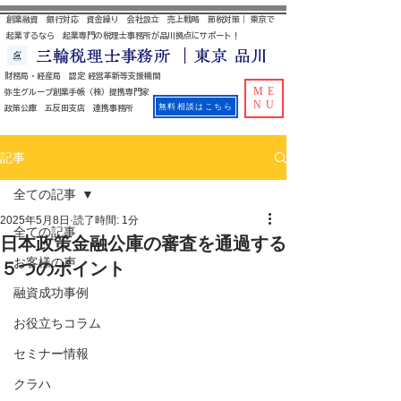
創業融資 銀行対応 資金繰り 会社設立 売上戦略 節税対策｜ 東京で
起業するなら 起業専門の税理士事務所が品川拠点にサポート！
三輪税理士事務所 ｜東京 品川
財務局・経産局 認定 経営革新等支援機関
ME
​ 弥生グループ創業手帳（株）提携専門家
NU
無料相談はこちら
政策公庫 五反田支店 連携事務所
記事
全ての記事
2025年5月8日
読了時間: 1分
全ての記事
日本政策金融公庫の審査を通過する
お客様の声
５つのポイント
融資成功事例
お役立ちコラム
セミナー情報
クラハ