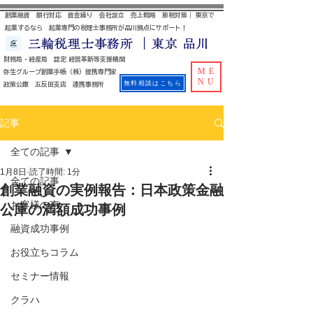
創業融資 銀行対応 資金繰り 会社設立 売上戦略 節税対策｜ 東京で
起業するなら 起業専門の税理士事務所が品川拠点にサポート！
三輪税理士事務所 ｜東京 品川
財務局・経産局 認定 経営革新等支援機関
ME
​ 弥生グループ創業手帳（株）提携専門家
NU
無料相談はこちら
政策公庫 五反田支店 連携事務所
記事
全ての記事
1月8日
読了時間: 1分
全ての記事
創業融資の実例報告：日本政策金融
お客様の声
公庫の満額成功事例
融資成功事例
お役立ちコラム
セミナー情報
クラハ