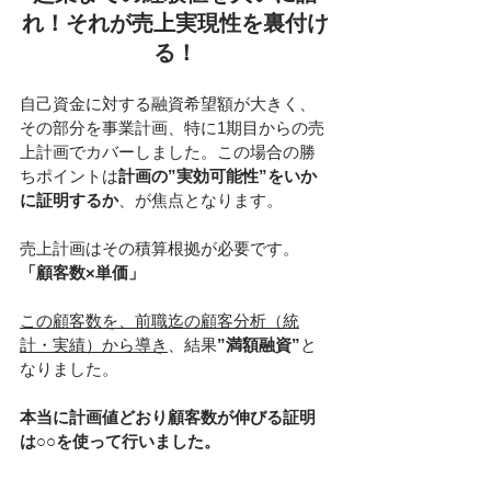
れ！それが売上実現性を裏付け
る！
自己資金に対する融資希望額が大きく、
その部分を事業計画、特に1期目からの売
上計画でカバーしました。この場合の勝
ちポイントは
計画の”実効可能性”をいか
に証明するか
、が焦点となります。
売上計画はその積算根拠が必要です。
「顧客数×単価」
この顧客数を、前職迄の顧客分析（統
計・実績）から導き
、結果
”満額融資”
と
なりました。
本当に計画値どおり顧客数が伸びる証明
は○○を使って行いました。