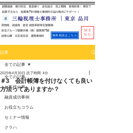
創業融資 銀行対応 資金繰り 会社設立 売上戦略 節税対策｜ 東京で
起業するなら 起業専門の税理士事務所が品川拠点にサポート！
三輪税理士事務所 ｜東京 品川
財務局・経産局 認定 経営革新等支援機関
ME
​ 弥生グループ創業手帳（株）提携専門家
NU
無料相談はこちら
政策公庫 五反田支店 連携事務所
記事
全ての記事
2025年4月30日
読了時間: 4分
全ての記事
＃3 会計帳簿を付けなくても良い
お客様の声
方法ってありますか？
融資成功事例
お役立ちコラム
セミナー情報
クラハ