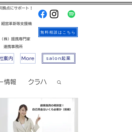
川拠点にサポート！
 経営革新等支援機
無料相談はこちら
帳（株）提携専門家
店 連携事務所
社案内
More
salon起業
ー情報
クラハ