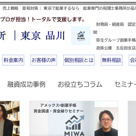
 売上戦略 節税対策｜ 東京で起業するなら 起業専門の税理士事務所が品
プロが担当！トータルで支援します。
財務局・経産局 認定
 ｜東京 品川
関
​ 弥生グループ創業手
政策公庫 五反田支
料金案内
お客様の声
個別相談とは
無料相談
会
融資成功事例
お役立ちコラム
セミナ