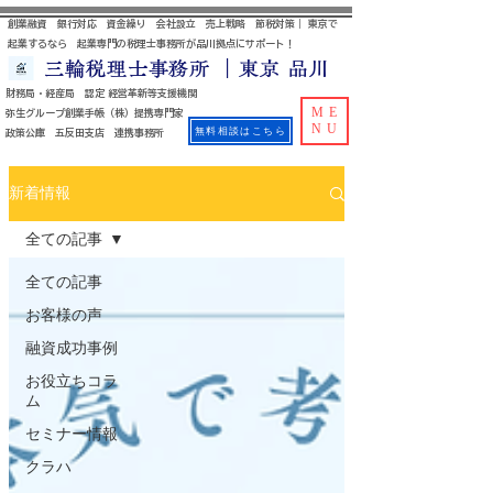
創業融資 銀行対応 資金繰り 会社設立 売上戦略 節税対策｜ 東京で
起業するなら 起業専門の税理士事務所が品川拠点にサポート！
三輪税理士事務所 ｜東京 品川
財務局・経産局 認定 経営革新等支援機関
ME
​ 弥生グループ創業手帳（株）提携専門家
NU
無料相談はこちら
政策公庫 五反田支店 連携事務所
新着情報
全ての記事
全ての記事
お客様の声
融資成功事例
お役立ちコラ
ム
セミナー情報
クラハ