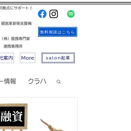
川拠点にサポート！
 経営革新等支援機
無料相談はこちら
帳（株）提携専門家
店 連携事務所
社案内
More
salon起業
ー情報
クラハ