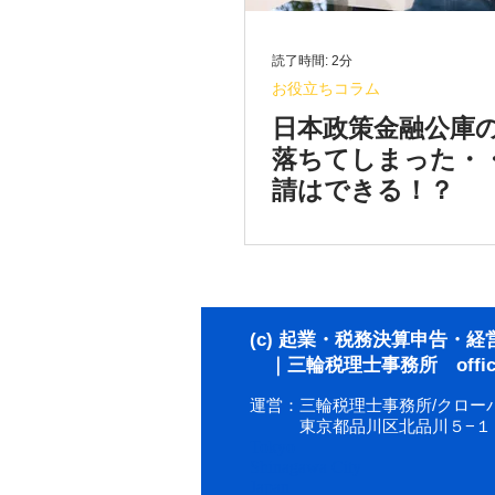
読了時間: 2分
お役立ちコラム
日本政策金融公庫
落ちてしまった・
請はできる！？
(c) 起業・税務決算申告・
｜三輪税理士事務所 offici
運営：三輪税理士事務所/クロー
東京都品川区北品川５−１
Tokyo
Shinagawa City
Japan