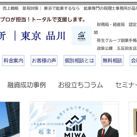
 売上戦略 節税対策｜ 東京で起業するなら 起業専門の税理士事務所が品
プロが担当！トータルで支援します。
財務局・経産局 認定
 ｜東京 品川
関
​ 弥生グループ創業手
政策公庫 五反田支
料金案内
お客様の声
個別相談とは
無料相談
会
融資成功事例
お役立ちコラム
セミナ