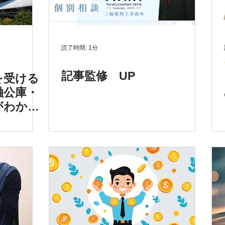
読了時間: 1分
記事監修 UP
を受ける
融公庫・
がわかり
年最新