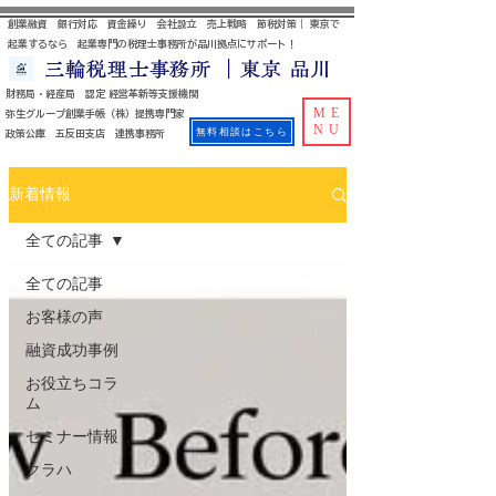
創業融資 銀行対応 資金繰り 会社設立 売上戦略 節税対策｜ 東京で
起業するなら 起業専門の税理士事務所が品川拠点にサポート！
三輪税理士事務所 ｜東京 品川
財務局・経産局 認定 経営革新等支援機関
ME
​ 弥生グループ創業手帳（株）提携専門家
NU
無料相談はこちら
政策公庫 五反田支店 連携事務所
新着情報
全ての記事
全ての記事
お客様の声
融資成功事例
お役立ちコラ
ム
セミナー情報
クラハ