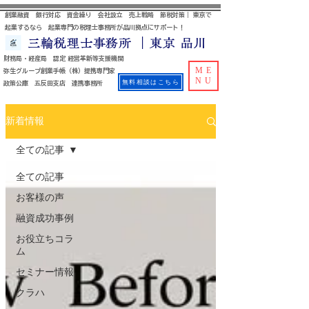
創業融資 銀行対応 資金繰り 会社設立 売上戦略 節税対策｜ 東京で
起業するなら 起業専門の税理士事務所が品川拠点にサポート！
三輪税理士事務所 ｜東京 品川
財務局・経産局 認定 経営革新等支援機関
ME
​ 弥生グループ創業手帳（株）提携専門家
NU
無料相談はこちら
政策公庫 五反田支店 連携事務所
新着情報
全ての記事
全ての記事
お客様の声
融資成功事例
お役立ちコラ
ム
セミナー情報
クラハ